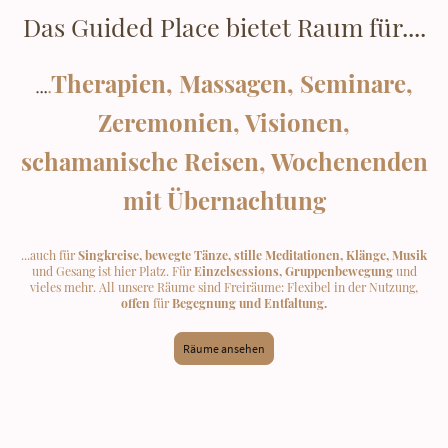
Das Guided Place bietet Raum für....
Therapien, Massagen, Seminare,
..
.
.
Zeremonien, Visionen,
schamanische Reisen, Wochenenden
mit Übernachtung
...auch für
Singkreise, bewegte Tänze, stille Meditationen, Klänge, Musik
und Gesang ist hier Platz. Für
Einzelsessions, Gruppenbewegung
und
vieles mehr. All unsere Räume sind Freiräume: Flexibel in der Nutzung,
offen
für
Begegnung und Entfaltung.
Räume ansehen