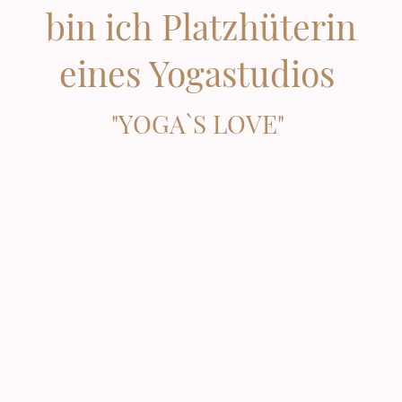
bin ich Platzhüterin
eines Yogastudios
"YOGA`S LOVE"
Jahre später sehe ich einen Platz, der mehr ist als das, womit meine Vision
begann. Ein Ort der Zusammenkunft und Treffpunkt für viele Menschen,
die ihre Energie mit ihrer Berufung in diese Räume gebracht haben.
Ich bin unendlich dankbar für diese Entwicklung und konnte mich
dadurch auch meiner eigenen Weiterentwicklung stellen und Fragen stellen
wie: Warum bin ich hier? Bin ich noch die Person, die vor Jahren diesen
Platz gegründet hat? Nein, dies kann ich ganz klar sagen, doch stellt sich
dann die Frage, wer bist du jetzt und was möchtest du weitergeben und
leben?
Nicht nur für die Menschen, die hier ihr Potenzial zeigen, sondern auch für
mich hat sich ein Feld eröffnet, indem ich mich neu definieren darf, mit
allen neuen Gaben, die ich in mir trage und umgesetzt werden möchten.
Denn für mich ist eines klar....
die einzige Konstante im Leben ist die Wandlung