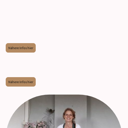
YOGA`S LOVE
Ahnenaufstellungen
Nähere Infos hier
Frauenkreise
Nähere Infos hier