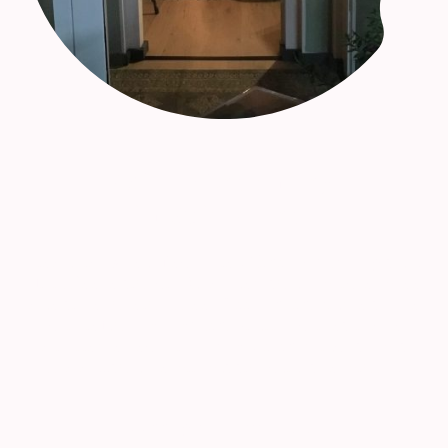
Offener Nachmittag
im Guided Place
Einmal im Monat findet ein
offener Nachmittag
statt.
Hier können sich die Räume angeschaut werden, wenn
man sie noch nicht kennt,
Tee trinken,
Fragen stellen
oder einfach
austauschen,
Gitarre oder Instrument
mitbringen und bei Tee
musizieren
, gerade so, was
kommt...schauen wir, was sich daraus entwickelt.
Sonntag 14:00-17:00 Uhr